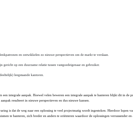
e denkpatronen en ontwikkelen zo nieuwe perspectieven om de markt te verslaan.
n gericht op een duurzame relatie tussen vastgoedeigenaar en gebruiker.
eltelijk) leegstaande kantoren.
en integrale aanpak. Hoewel velen beweren een integrale aanpak te hanteren blijkt dit in de prak
le aanpak resulteert in nieuwe perspectieven en dus nieuwe kansen.
ring is dat de weg naar een oplossing te veel projectmatig wordt ingestoken. Hierdoor lopen va
smen te hanteren, zich breder en anders te oriënteren waardoor de oplossingen verrassender en