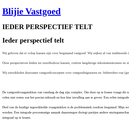
Blijie Vastgoed
IEDER PERSPECTIEF TELT
Ieder perspectief telt
Wij geloven dat er volop kansen zijn voor leegstaand vastgoed. Wij wijken af van traditionel
Onze perspectieven leiden tot onorthodoxe kansen, creëren langdurige inkomstenstromen en zij
Wij ontwikkelen duurzame vastgoedconcepten voor vastgoedeigenaren en -beheerders van (gede
De vastgoedvraagstukken van vandaag de dag zijn complex. Om deze op te lossen vraagt dit om e
velen niet weten wat het precies inhoudt en hoe hier invulling aan te geven. Een echte integra
Deel van de huidige ingewikkelde vraagstukken is de problematiek rondom leegstand. Mijn erva
worden. Een integrale procesmatige aanpak daarentegen dwingt partijen andere sturingsmechani
integraal op te lossen.