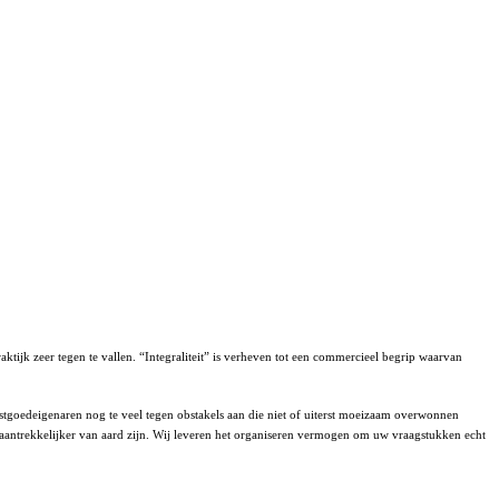
tijk zeer tegen te vallen. “Integraliteit” is verheven tot een commercieel begrip waarvan
stgoedeigenaren nog te veel tegen obstakels aan die niet of uiterst moeizaam overwonnen
 aantrekkelijker van aard zijn. Wij leveren het organiseren vermogen om uw vraagstukken echt