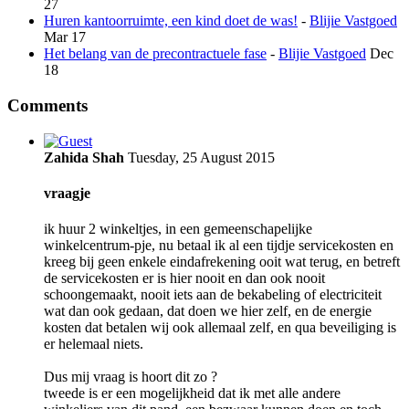
27
Huren kantoorruimte, een kind doet de was!
-
Blijie Vastgoed
Mar 17
Het belang van de precontractuele fase
-
Blijie Vastgoed
Dec
18
Comments
Zahida Shah
Tuesday, 25 August 2015
vraagje
ik huur 2 winkeltjes, in een gemeenschapelijke
winkelcentrum-pje, nu betaal ik al een tijdje servicekosten en
kreeg bij geen enkele eindafrekening ooit wat terug, en betreft
de servicekosten er is hier nooit en dan ook nooit
schoongemaakt, nooit iets aan de bekabeling of electriciteit
wat dan ook gedaan, dat doen we hier zelf, en de energie
kosten dat betalen wij ook allemaal zelf, en qua beveiliging is
er helemaal niets.
Dus mij vraag is hoort dit zo ?
tweede is er een mogelijkheid dat ik met alle andere