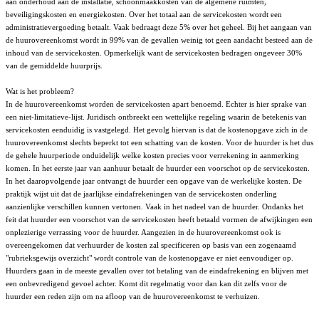
aan onderhoud aan de installatie, schoonmaakkosten van de algemene ruimten,
beveiligingskosten en energiekosten. Over het totaal aan de servicekosten wordt een
administratievergoeding betaalt. Vaak bedraagt deze 5% over het geheel. Bij het aangaan van
de huurovereenkomst wordt in 99% van de gevallen weinig tot geen aandacht besteed aan de
inhoud van de servicekosten. Opmerkelijk want de servicekosten bedragen ongeveer 30%
van de gemiddelde huurprijs.
Wat is het probleem?
In de huurovereenkomst worden de servicekosten apart benoemd. Echter is hier sprake van
een niet-limitatieve-lijst. Juridisch ontbreekt een wettelijke regeling waarin de betekenis van
servicekosten eenduidig is vastgelegd. Het gevolg hiervan is dat de kostenopgave zich in de
huurovereenkomst slechts beperkt tot een schatting van de kosten. Voor de huurder is het dus
de gehele huurperiode onduidelijk welke kosten precies voor verrekening in aanmerking
komen. In het eerste jaar van aanhuur betaalt de huurder een voorschot op de servicekosten.
In het daaropvolgende jaar ontvangt de huurder een opgave van de werkelijke kosten. De
praktijk wijst uit dat de jaarlijkse eindafrekeningen van de servicekosten onderling
aanzienlijke verschillen kunnen vertonen. Vaak in het nadeel van de huurder. Ondanks het
feit dat huurder een voorschot van de servicekosten heeft betaald vormen de afwijkingen een
onplezierige verrassing voor de huurder. Aangezien in de huurovereenkomst ook is
overeengekomen dat verhuurder de kosten zal specificeren op basis van een zogenaamd
"rubrieksgewijs overzicht" wordt controle van de kostenopgave er niet eenvoudiger op.
Huurders gaan in de meeste gevallen over tot betaling van de eindafrekening en blijven met
een onbevredigend gevoel achter. Komt dit regelmatig voor dan kan dit zelfs voor de
huurder een reden zijn om na afloop van de huurovereenkomst te verhuizen.