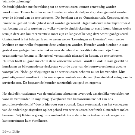
Wat is de oplossing?
Onduidelijkheden met betrekking tot de servicekosten kunnen eenvoudig worden
voorkomen. Tussen huurder en verhuurder moeten duidelijke afspraken gemaakt worden
over de inhoud van de servicekosten. Dat betekent dat op Organisatorisch, Contractueel en
Financieel gebied duidelijkheid moet worden gecreëerd. Organisatorisch is het bijvoorbeeld
van belang om af te spreken op welke wijze de eindafrekening tot stand komt, binnen welke
termijn deze aan huurder verstrekt moet zijn en langs welke weg deze wordt goedgekeurd.
Contractueel is het belangrijk om te weten welke "Leveringen en Diensten", voor welke
kwaliteit en met welke frequentie deze verkregen worden. Huurder wordt hierdoor in staat
gesteld een gedegen keuze te maken over de inhoud en kwaliteit die voor zijn / haar
organisatie van belang is. Het geheel vertaalt zich uiteraard in kosten, de servicekosten.
Huurder heeft nu goed inzicht in de te verwachtte kosten. Wordt nu ook in staat gesteld de
huurlasten en bijkomende servicekosten voor de duur van de huurovereenkomst goed te
voorspellen. Nadelige afwijkingen in de servicekosten behoren nu tot het verleden. Mits
goed uitgevoerd resulteert dit in een soepele controle van de jaarlijkse eindafrekening van de
servicekosten. Dit bespaart de huurder aanzienlijk wat geld en ergernis.
Het duidelijk vastleggen van de onderlinge afspraken levert ook aanzienlijke voordelen op
voor de verhuurder. In mijn blog "(Ver)huren van kantoorruimten: het kan ook
gebruikersvriendelijk!" doe ik hiervoor een voorstel. Onze systematiek van het vastleggen
van de onderlinge afspraken op het gebied van servicekosten heeft zich al meerdere malen
bewezen. Wij lichten u graag onze methodiek toe zodat u in de toekomst ook zorgeloos
kantoorruimten kunt (ver)huren.
Edwin Blijie