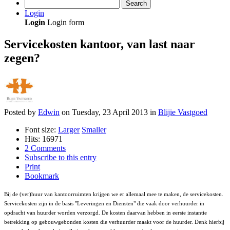
Search
Login
Login
Login form
Servicekosten kantoor, van last naar
zegen?
Posted
by
Edwin
on
Tuesday, 23 April 2013
in
Blijie Vastgoed
Font size:
Larger
Smaller
Hits: 16971
2 Comments
Subscribe to this entry
Print
Bookmark
Bij de (ver)huur van kantoorruimten krijgen we er allemaal mee te maken, de servicekosten.
Servicekosten zijn in de basis "Leveringen en Diensten" die vaak door verhuurder in
opdracht van huurder worden verzorgd. De kosten daarvan hebben in eerste instantie
betrekking op gebouwgebonden kosten die verhuurder maakt voor de huurder. Denk hierbij