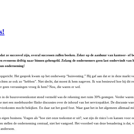
s!
dat ze succesvol zijn, overal successen zullen boeken. Zeker op de aanhuur van kantoor- of b
en eveneens driftig naar binnen gehengeld. Zolang de ondernemers geen last ondervindt van hun
 hun onderneming!
pgericht. Het gesprek kwam op het onderwerp “huisvesting.” Hij gaf aan dat er in deze markt v
ten ze ook zo “hebben”. Niet slecht, dat moest ik hem nageven. Ik was benieuwd hoe hij dit resu
r geen verrassingen vroeg ik hem? Nou, die waren er wel.
geen in de huurovereenkomst stond vermeld was de rekening met ruim 30% gestegen. Verder ware
met een medehuurder flinke discussies over de inhoud van het servicepakket. De discussie waren u
icekosten mocht bekijken. En daar zat het goed fout. Waar gaat het in het algemeen allemaal mi
gen business. Vragen als “hoe ziet onze toekomst er uit?, wat zijn de risico’s en kansen voor
 stellen de onderneming centraal, niet het vastgoed. Het voordeel van deze benadering is dat, vo
t andersom.