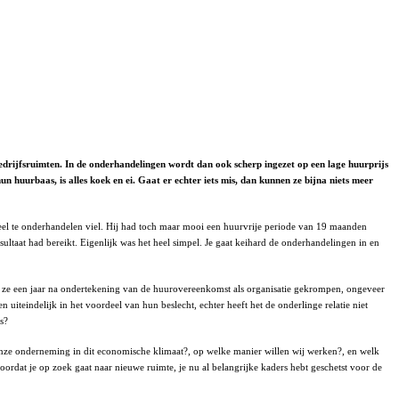
edrijfsruimten. In de onderhandelingen wordt dan ook scherp ingezet op een lage huurprijs
 huurbaas, is alles koek en ei. Gaat er echter iets mis, dan kunnen ze bijna niets meer
eel te onderhandelen viel. Hij had toch maar mooi een huurvrije periode van 19 maanden
ltaat had bereikt. Eigenlijk was het heel simpel. Je gaat keihard de onderhandelingen in en
n ze een jaar na ondertekening van de huurovereenkomst als organisatie gekrompen, ongeveer
iteindelijk in het voordeel van hun beslecht, echter heeft het de onderlinge relatie niet
s?
 onze onderneming in dit economische klimaat?, op welke manier willen wij werken?, en welk
ordat je op zoek gaat naar nieuwe ruimte, je nu al belangrijke kaders hebt geschetst voor de