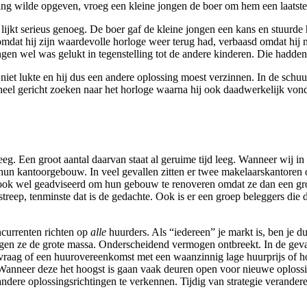
ing wilde opgeven, vroeg een kleine jongen de boer om hem een laatste
 lijkt serieus genoeg. De boer gaf de kleine jongen een kans en stuurd
j omdat hij zijn waardevolle horloge weer terug had, verbaasd omdat hij
n wel was gelukt in tegenstelling tot de andere kinderen. Die hadden t
et lukte en hij dus een andere oplossing moest verzinnen. In de schuur 
u heel gericht zoeken naar het horloge waarna hij ook daadwerkelijk von
. Een groot aantal daarvan staat al geruime tijd leeg. Wanneer wij in
 kantoorgebouw. In veel gevallen zitten er twee makelaarskantoren op 
en ook wel geadviseerd om hun gebouw te renoveren omdat ze dan een g
streep, tenminste dat is de gedachte. Ook is er een groep beleggers die
ncurrenten richten op
alle
huurders. Als “iedereen” je markt is, ben je 
gen ze de grote massa. Onderscheidend vermogen ontbreekt. In de gevall
t de vraag of een huurovereenkomst met een waanzinnig lage huurprijs of 
 Wanneer deze het hoogst is gaan vaak deuren open voor nieuwe oplossi
ndere oplossingsrichtingen te verkennen. Tijdig van strategie verander