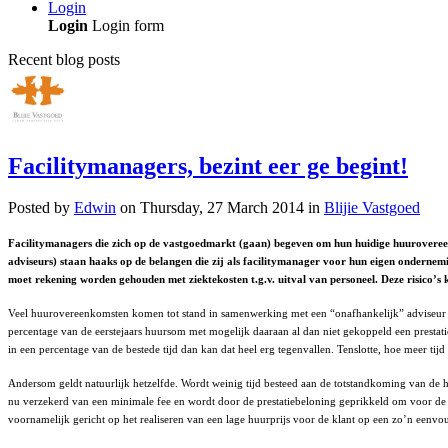
Login
Login
Login form
Recent blog posts
Facilitymanagers, bezint eer ge begint!
Posted
by
Edwin
on
Thursday, 27 March 2014
in
Blijie Vastgoed
Facilitymanagers die zich op de vastgoedmarkt (gaan) begeven om hun huidige huurovereen
adviseurs) staan haaks op de belangen die zij als facilitymanager voor hun eigen onderne
moet rekening worden gehouden met ziektekosten t.g.v. uitval van personeel. Deze risico’s
Veel huurovereenkomsten komen tot stand in samenwerking met een “onafhankelijk” adviseur of
percentage van de eerstejaars huursom met mogelijk daaraan al dan niet gekoppeld een prestatie
in een percentage van de bestede tijd dan kan dat heel erg tegenvallen. Tenslotte, hoe meer 
Andersom geldt natuurlijk hetzelfde. Wordt weinig tijd besteed aan de totstandkoming van de 
nu verzekerd van een minimale fee en wordt door de prestatiebeloning geprikkeld om voor de h
voornamelijk gericht op het realiseren van een lage huurprijs voor de klant op een zo’n eenvou