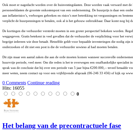
Ook moet er nagedacht worden over de huisvestingslasten. Deze worden vaak verward met de hu
personeelslasten de grootste onkostenpost van een onderneming. De huurprijs is daar een onder
aan inflatierisico’s, verborgen gebreken en risico’s met betrekking tot vergunningen en bestem
verplicht de huurpenningen te betalen, ook al is het gebouw onbruikbaar. Daar komt nog bij da
De kortingen die verhuurder verstrekt moeten in een groter perspectief bekeken worden. Regelm
weggegeven. Gratis betekent in veel gevallen dat de verhuurder de verplichting voor het verwi
begrijpt iedereen wie deze betaalt. Hetzelfde geldt voor bepaalde investeringen die nodig zi
onderzoeken of dit niet een post is die de verhuurder sowieso al had moeten betalen.
Dit zijn maar een aantal zaken die aan de orde moeten komen wanneer succesvolle ondernemers
huurvrije periode, veel meer. Om die reden is het te overwegen een onafhankelijke specialist i
sprak was de conclusie dat hij over een periode van 5 jaar bijna €200.000,-- teveel betaalde v
meer weten, neem contact op voor een vrijblijvende afspraak (06-246 33 456) of kijk op ww
0 Comments
Continue reading
Hits: 16055
0
Het belang van de precontractuele fase