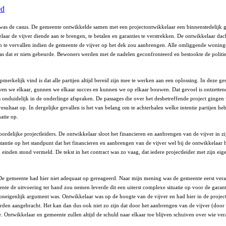
ed
t was de casus. De gemeente ontwikkelde samen met een projectontwikkelaar een binnenstedelijk 
aar de vijver diende aan te brengen, te betalen en garanties te verstrekken. De ontwikkelaar da
n te vervallen indien de gemeente de vijver op het dek zou aanbrengen. Alle omliggende wonin
dat er niets gebeurde. Bewoners werden met de nadelen geconfronteerd en bestookte de politiek
d opmerkelijk vind is dat alle partijen altijd bereid zijn mee te werken aan een oplossing. In dez
wen we elkaar, gunnen we elkaar succes en kunnen we op elkaar bouwen. Dat gevoel is ontzettend 
s onduidelijk in de onderlinge afspraken. De passages die over het desbetreffende project gingen
sultaat op. In dergelijke gevallen is het van belang om te achterhalen welke intentie partijen h
atie op.
oordelijke projectleiders. De ontwikkelaar sloot het financieren en aanbrengen van de vijver in 
stantie op het standpunt dat het financieren en aanbrengen van de vijver wel bij de ontwikkelaar 
inden stond vermeld. De tekst in het contract was zo vaag, dat iedere projectleider met zijn eige
g. De gemeente had hier niet adequaat op gereageerd. Naar mijn mening was de gemeente eerst vera
nte de uitvoering ter hand zou nemen leverde dit een uiterst complexe situatie op voor de garant
n oneigenlijk argument was. Ontwikkelaar was op de hoogte van de vijver en had hier in de proj
worden aangebracht. Het kan dan dus ook niet zo zijn dat door het aanbrengen van de vijver (doo
e. Ontwikkelaar en gemeente zullen altijd de schuld naar elkaar toe blijven schuiven over wie ver