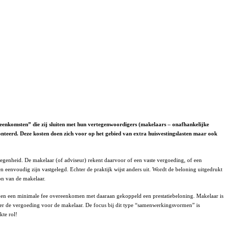
eenkomsten” die zij sluiten met hun vertegenwoordigers (makelaars – onafhankelijke
nteerd. Deze kosten doen zich voor op het gebied van extra huisvestingslasten maar ook
egenheid. De makelaar (of adviseur) rekent daarvoor of een vaste vergoeding, of een
n eenvoudig zijn vastgelegd. Echter de praktijk wijst anders uit. Wordt de beloning uitgedrukt
on van de makelaar.
rtijen een minimale fee overeenkomen met daaraan gekoppeld een prestatiebeloning. Makelaar is
oger de vergoeding voor de makelaar. De focus bij dit type “samenwerkingsvormen” is
kte rol!