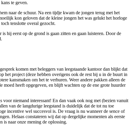
 kans te geven.
e hem naar de schuur. Na een tijdje kwam de jongen terug met het
 moeilijk kon geloven dat de kleine jongen het was gelukt het horloge
och tenslotte overal gezocht.
is hij eerst op de grond is gaan zitten en gaan luisteren. Door de
d.
 gesprek komen met beleggers van leegstaande kantoor dan blijkt dat
het project (deze hebben overigens ook de rest bij u in de buurt in
rotere kansmaken om het te verhuren. Weer andere pakken alleen de
 de moed heeft opgegeven, en blijft wachten op de ene grote huurder
dus voor niemand interessant! En dan vaak ook nog met (bezien vanuit
en van de langdurige leegstand is duidelijk dat de tot nu toe
hoge incentive wel succesvol is. De vraag is nu wanneer de sence of
ngen. Helaas constateren wij dat op dergelijke momenten als eerste
en is naar onze mening de oplossing.