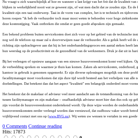
Nu vraagt u zich waarschijnlijk af hoe en wanneer u last krijgt van het feit dat de kwaliteit
blijken in werkelijkheid nooit wat ze geweest zijn, of wat men dacht dat ze zouden zijn. En d
kwaliteit zijn een taai onderwerp. Taai in de vorm van complex, het is te technisch en tijdrove
horen roepen “ik heb de verhuurder toch maar mooi weten te behoeden voor hoge ziektekosten”.
deze kostenstijging. Vaak ontbreken die omdat er geen goede afspraken zijn gemaakt.
Een bekend probleem buiten servicekosten doet zich voor op het gebied van de technische insta
nog wel de telefoon op maar zal u doorverwijzen naar de verhuurder. Als u geluk heeft wil de a
richting zijn opdrachtgever aan dat hij in het onderhandelingsproces een aantal steken heeft
hun weerslag op de productiviteit en de gezondheid van de werknemers. Druk je dat uit in harde
Bij het verlengen of opnieuw aangaan van een nieuwe huurovereenkomst komt veel kijken. Op onde
de verbeelding spreken en waarmee je thuis kan komen. Zaken als servicekosten, onderhoud, ga
kantoor in gebruik is genomen opgemerkt. Er zijn diverse oplossingen mogelijk om deze problem
facailitymanager moet voorkomen dat zijn dure tijd wordt besteed aan het verhelpen van alle 
doelstellingen. Dat betekent dan dat het aspect “kwaliteit” een belangrijk onderdeel moet v
Het betekent dat de makelaar of adviseur veel meer aandacht aan de totstandkoming van de 
tussen facilitymanager en zijn makelaar – onafhankelijk adviseur moet hier dan dus ook op geb
zijn voordat de huurovereenkomst ondertekend wordt. Op deze wijze worden de onderhandelingen 
huurovereenkomsten eerder verlengd worden dan vernieuwd, dat oudbouw vaker wordt betrokken
vrijblijvend contact met ons op (
www.BVG.nu
). Wij weten uw wensen te vertalen in een goede
0 Comments
Continue reading
Hits: 17873
0