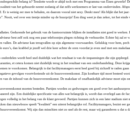
 van ondergeschikt belang is? Tenslotte wordt er altijd toch met een Programma van Eisen gewerk
e kwaliteit van het gehuurde neemt zodanig af dat zelfs werknemers er last van ondervinden. Afs
nd. Er is weinig eer mee te behalen, en daarom vooral niet sexy. Denkt men! Als blijkt dat het jaa
 Nooit, wel over een tientje minder op de huurprijs! Een ding weet je dan zeker, tot het einde 
llaties. Gedurende het gebruik van de kantoorruimte blijken de installaties niet goed te werken.
dviseur best zelf ook nog een paar telefoontjes plegen richting de verhuurder. Echter hij zal er
 laten vallen. De adviseur kan terugvallen op zijn algemene voorwaarden. Gelukkig voor hem, pec
 euro’s, dan krabbel je jezelf wel drie keer achter de oren voordat je even snel met een makelaar
rdelen wordt heel snel duidelijk wat het resultaat is van de inspanningen die zijn gepleegd. Een
ranties, et cetera komen niet duidelijk terug in het resultaat van een onderhandeling. Deze kr
en te voorkomen. Belangrijk is dat facilitymanagers eerst heel goed bij zichzelf te raden gaan 
negatieve gevolgen voortvloeiende uit de huurovereenkomst. Zijn kostbare tijd moet besteed wor
ormen van de inhoud van de huurovereenkomst. De makelaar of onafhankelijk adviseur moet zijn o
huurovereenkomst moeten besteden. Partijen worden zo gedwongen om goed over het aanhuurproc
aseerd zijn. Een duidelijke specificatie van alles wat belangrijk is, wordt dan overlegd aan d
volledig in het belang van de klant gevoerd. Partijen kunnen zich in een later stadium niet meer
 dan nieuwbouw speelt “kwaliteit” een uiterst belangrijke rol. Facilitymanagers, bezint eer
 huurovereenkomst. Wij zijn dan misschien niet zo snel als de rest, maar wij garanderen u dat u