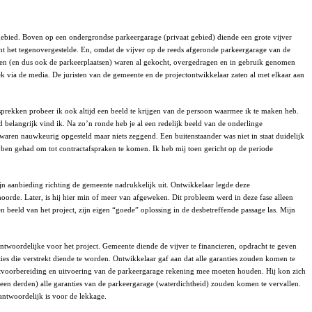
gebied. Boven op een ondergrondse parkeergarage (privaat gebied) diende een grote vijver
cht het tegenovergestelde. En, omdat de vijver op de reeds afgeronde parkeergarage van de
gen (en dus ook de parkeerplaatsen) waren al gekocht, overgedragen en in gebruik genomen
 via de media. De juristen van de gemeente en de projectontwikkelaar zaten al met elkaar aan
e gesprekken probeer ik ook altijd een beeld te krijgen van de persoon waarmee ik te maken heb.
belangrijk vind ik. Na zo’n ronde heb je al een redelijk beeld van de onderlinge
 waren nauwkeurig opgesteld maar niets zeggend. Een buitenstaander was niet in staat duidelijk
ebben gehad om tot contractafspraken te komen. Ik heb mij toen gericht op de periode
zijn aanbieding richting de gemeente nadrukkelijk uit. Ontwikkelaar legde deze
hoorde. Later, is hij hier min of meer van afgeweken. Dit probleem werd in deze fase alleen
n beeld van het project, zijn eigen “goede” oplossing in de desbetreffende passage las. Mijn
ntwoordelijke voor het project. Gemeente diende de vijver te financieren, opdracht te geven
ies die verstrekt diende te worden. Ontwikkelaar gaf aan dat alle garanties zouden komen te
ectvoorbereiding en uitvoering van de parkeergarage rekening mee moeten houden. Hij kon zich
r een derden) alle garanties van de parkeergarage (waterdichtheid) zouden komen te vervallen.
antwoordelijk is voor de lekkage.