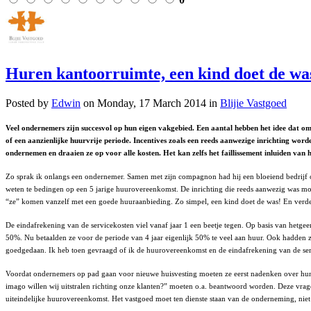
Huren kantoorruimte, een kind doet de wa
Posted
by
Edwin
on
Monday, 17 March 2014
in
Blijie Vastgoed
Veel ondernemers zijn succesvol op hun eigen vakgebied. Een aantal hebben het idee dat om
of een aanzienlijke huurvrije periode. Incentives zoals een reeds aanwezige inrichting word
ondernemen en draaien ze op voor alle kosten. Het kan zelfs het faillissement inluiden van
Zo sprak ik onlangs een ondernemer. Samen met zijn compagnon had hij een bloeiend bedrijf o
weten te bedingen op een 5 jarige huurovereenkomst. De inrichting die reeds aanwezig was moch
“ze” komen vanzelf met een goede huuraanbieding. Zo simpel, een kind doet de was! En verde
De eindafrekening van de servicekosten viel vanaf jaar 1 een beetje tegen. Op basis van het
50%. Nu betaalden ze voor de periode van 4 jaar eigenlijk 50% te veel aan huur. Ook hadden ze 
goedgedaan. Ik heb toen gevraagd of ik de huurovereenkomst en de eindafrekening van de serv
Voordat ondernemers op pad gaan voor nieuwe huisvesting moeten ze eerst nadenken over hun ei
imago willen wij uitstralen richting onze klanten?” moeten o.a. beantwoord worden. Deze vragen
uiteindelijke huurovereenkomst. Het vastgoed moet ten dienste staan van de onderneming, nie