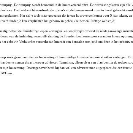
urprijs. De huurprijs wordt benoemd in de huurovereenkomst. De huisvestingslasten zijn alle 
deel van. Dat betekent bijvoorbeeld dat risico’s uit de huurovereenkomst in beeld gebracht word
mingsplannen. Het zal je toch maar gebeuren dat je een huurovereenkomst voor 5 jaar tekent, en da
t verhuurder je kan verplichten het gebouw in gebruik te nemen. Prettige wedstrijd!
atig betaalt de huurder zijn eigen kortingen. Zo wordt bijvoorbeeld de reeds aanwezige inrichtin
jderen van de inrichting verschuift richting de huurder. Een kostenpost verandert in een opbreng
jn in het gebouw. Verhuurder verstrekt aan huurder een bepaalde som geld om deze in het gebouw
 op zoek gaan naar nieuwe huisvesting of hun huidige huurovereenkomst willen verlengen. Er ko
n handen te nemen die u hierover adviseert. Tenminste, alleen als u van plan bent in de toekoms
oor zijn huisvesting. Daartegenover heeft hij dan wel een adviseur mee uitgespaard die een fract
w.BVG.nu.