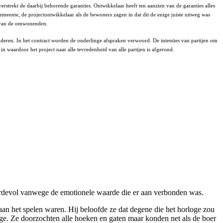
rstrekt de daarbij behorende garanties. Ontwikkelaar heeft ten aanzien van de garanties alles
emeente, de projectontwikkelaar als de bewoners zagen in dat dit de enige juiste uitweg was
id van de omwonenden.
tuderen. In het contract worden de onderlinge afspraken verwoord. De intenties van partijen om
 waardoor het project naar alle tevredenheid van alle partijen is afgerond.
aardevol vanwege de emotionele waarde die er aan verbonden was.
 aan het spelen waren. Hij beloofde ze dat degene die het horloge zou
oge. Ze doorzochten alle hoeken en gaten maar konden net als de boer