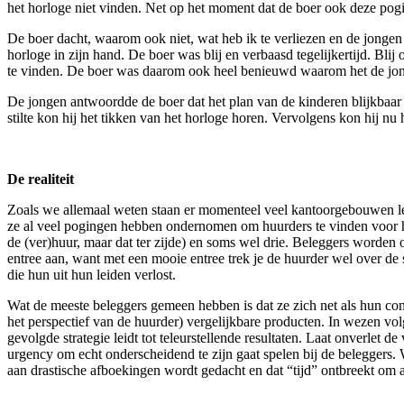
het horloge niet vinden. Net op het moment dat de boer ook deze pog
De boer dacht, waarom ook niet, wat heb ik te verliezen en de jongen
horloge in zijn hand. De boer was blij en verbaasd tegelijkertijd. Bli
te vinden. De boer was daarom ook heel benieuwd waarom het de jonge
De jongen antwoordde de boer dat het plan van de kinderen blijkbaar ni
stilte kon hij het tikken van het horloge horen. Vervolgens kon hij n
De realiteit
Zoals we allemaal weten staan er momenteel veel kantoorgebouwen leeg
ze al veel pogingen hebben ondernomen om huurders te vinden voor hun
de (ver)huur, maar dat ter zijde) en soms wel drie. Beleggers word
entree aan, want met een mooie entree trek je de huurder wel over de 
die hun uit hun leiden verlost.
Wat de meeste beleggers gemeen hebben is dat ze zich net als hun co
het perspectief van de huurder) vergelijkbare producten. In wezen vol
gevolgde strategie leidt tot teleurstellende resultaten. Laat onverle
urgency om echt onderscheidend te zijn gaat spelen bij de beleggers.
aan drastische afboekingen wordt gedacht en dat “tijd” ontbreekt om a