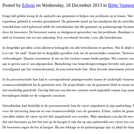
Posted
by
Edwin
on
Wednesday, 18 December 2013
in
Blijie Vastgo
Enige tijd gelden kreeg ik de opdracht een gemeente te helpen een probleem op te lossen. Wa
(openbaar gebied) te worden gerealiseerd. De gemeente stond op het standpunt dat de ontwikkel
ontwikkelaar werd gebouwd stelde de ontwikkelaar dat alle garanties op parkeergarage kwame
door de bewoners. De bewoners waren zo deelgenoot geworden van het probleem. Resultaat was 
tafel en kwamen niet tot een oplossing. Een vervelende kwestie, voor alle betrokkenen.
In dergelijke gevallen is het allereerst belangrijk om alle betrokkenen te spreken. Wat ik altij
Los van “de zaak” draait het in dergelijke gevallen ook om de persoonlijke contacten. Vertrou
verhoudingen. Daarna concentreer ik me op het contract tussen beide partijen. Het contract wa
aan te geven wat er was afgesproken. Bestudering van besprekingsverslagen leverde ook geen re
voorafgaand aan het contractmoment, de precontractuele fase. Deze leverde interessante inform
In de precontractuele fase had er correspondentie plaatsgevonden tussen de (indertijd) verantw
verantwoordelijkheid bij de gemeente neer. De projectleider van de gemeente bleef in eerste in
niet eenduidig getackeld. Gevolg hiervan was dat een contract werd opgesteld waarin nog open e
bevindingen leidde tot de volgende conclusie.
Ontwikkelaar had duidelijk in de precontractuele fase de vijver uitgesloten in zijn aanbiedin
voor de uitvoering daarvan en was verantwoordelijk voor de garanties. Echter, indien de gemee
vervallen indien de vijver op het dek aangebracht zou worden. Mijn standpunt was dat dit ee
dus niet beroepen op het feit niet op de hoogte te zijn dat op zijn parkeerdek een vijver zou 
De bewoners zagen de bui al hangen. Bij een lekkage in de parkeergarage zijn zij altijd de dup