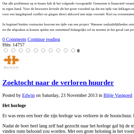
Om alle problemen op te lossen heb ik het volgende voorgesteld. Gemeente is financieel verantw
in eigen hand. Voor de bewoners leverde dit het grote voordeel op dat ten tijde van lekkages e
voor een langslepend conflict en gingen direct akkoord met mijn voorstel. Kort na overeenstem
In beginsel bieden contracten houvast ten tijde van een project. Wanneer onduidelijkheden onts
tot die afspraken te komen spelen een ontzettend belangrijke rol en moeten in het geval van pr
0 Comments
Continue reading
Hits: 14757
0
Zoektocht naar de verloren huurder
Posted
by
Edwin
on
Saturday, 23 November 2013
in
Blijie Vastgoed
Het horloge
Er was eens een boer die zijn horloge was verloren in de hooischuu
Nadat de boer heel lang zelf had gezocht naar het horloge gaf hij de 
vinden ruim beloond zou worden. Met een grote beloning in het voorui