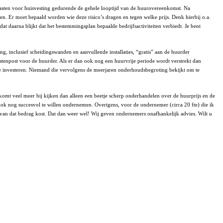
lasten voor huisvesting gedurende de gehele looptijd van de huurovereenkomst. Na
en. Er moet bepaald worden wie deze risico’s dragen en tegen welke prijs. Denk hierbij o.a.
t daarna blijkt dat het bestemmingsplan bepaalde bedrijfsactiviteiten verbiedt. Je bent
g, inclusief scheidingswanden en aanvullende installaties, “gratis” aan de huurder
stenpost voor de huurder. Als er dan ook nog een huurvrije periode wordt verstrekt dan
 te investeren. Niemand die vervolgens de meerjaren onderhoudsbegroting bekijkt om te
mt veel meer bij kijken dan alleen een beetje scherp onderhandelen over de huurprijs en de
t ook nog succesvol te willen ondernemen. Overigens, voor de ondernemer (circa 20 fte) die ik
ie van dat bedrag kost. Dat dan weer wel! Wij geven ondernemers onafhankelijk advies. Wilt u