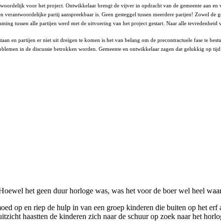
oordelijk voor het project. Ontwikkelaar brengt de vijver in opdracht van de gemeente aan en ve
en verantwoordelijke partij aanspreekbaar is. Geen gesteggel tussen meerdere parijen! Zowel de g
ming tussen alle partijen werd met de uitvoering van het project gestart. Naar alle tevredenhe
taan en partijen er niet uit dreigen te komen is het van belang om de precontractuele fase te bes
oblemen in de discussie betrokken worden. Gemeente en ontwikkelaar zagen dat gelukkig op tijd in
r. Hoewel het geen duur horloge was, was het voor de boer wel heel w
moed op en riep de hulp in van een groep kinderen die buiten op het erf
tzicht haastten de kinderen zich naar de schuur op zoek naar het horl