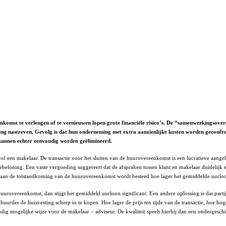
komst te verlengen of te vernieuwen lopen grote financiële risico’s. De “samenwerkingsover
ming nastreven. Gevolg is dat hun onderneming met extra aanzienlijke kosten worden geconfro
 kunnen echter eenvoudig worden geëlimineerd.
 een makelaar. De transactie voor het sluiten van de huurovereenkomst is een lucratieve aangel
beloning. Een vaste vergoeding suggereert dat de afspraken tussen klant en makelaar duidelijk e
tijd aan de totstandkoming van de huurovereenkomst wordt besteed hoe lager het gemiddelde uurlo
huurovereenkomst, dan stijgt het gemiddeld uurloon significant. Een andere oplossing is dat pa
uurder de huisvesting scherp in te kopen. Hoe lager de prijs ten tijde van de transactie, hoe h
dig mogelijke wijze voor de makelaar – adviseur. De kwaliteit speelt hierbij dan een ondergeschi